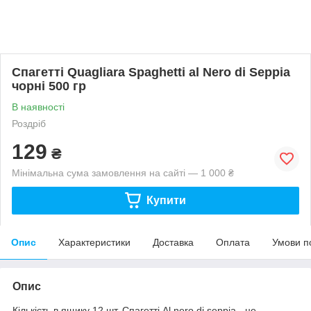
Спагетті Quagliara Spaghetti al Nero di Seppia
чорні 500 гр
В наявності
Роздріб
129
₴
Мінімальна сума замовлення на сайті — 1 000 ₴
Купити
Опис
Характеристики
Доставка
Оплата
Умови п
Опис
Кількість в ящику 12 шт. Спагетті Al nero di seppia - це