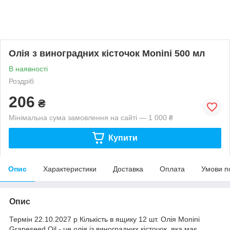
Олія з виноградних кісточок Monini 500 мл
В наявності
Роздріб
206
₴
Мінімальна сума замовлення на сайті — 1 000 ₴
Купити
Опис
Характеристики
Доставка
Оплата
Умови п
Опис
Термін 22.10.2027 р Кількість в ящику 12 шт. Олія Monini
Grapeseed Oil - це олія із виноградних кісточок, яка має