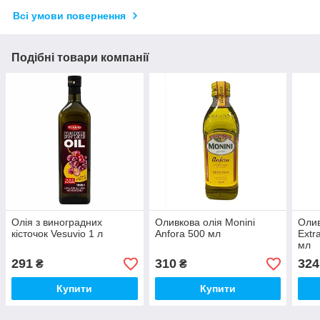
Всі умови повернення
Подібні товари компанії
Олія з виноградних
Оливкова олія Monini
Олив
кісточок Vesuvio 1 л
Anfora 500 мл
Extr
мл
291
310
324
₴
₴
Купити
Купити