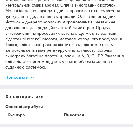
нейтральний смак і аромат. Олія із виноградних кісточок
Monini ідеально підходить для заправки салатів, смаження,
тушкування, додавання в маринади. Олія з виноградних
кісточок – джерело корисних мікроелементів і незамінне
доповнення до традиційних італійських страв. Продукт
виготовлений із пресованих кісточок, що містять великий
відсоток лінолевої кислоти, методом холодного пресування.
Також, олія із виноградних кісточок володіє комплексом
антиоксидантів і має регенеруючі властивості. Кісточки
винограду багаті на протеїни, вітаміни А, В, С і РР. Вживання
олії з кісточок рекомендують у разі проблем із серцево-
судинною системою.
Приховати
Характеристики
Основні атрибути
Культура
Виноград