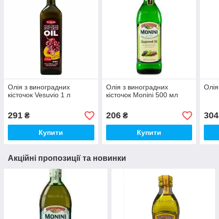
Олія з виноградних
Олія з виноградних
Олія
кісточок Vesuvio 1 л
кісточок Monini 500 мл
291
206
304
₴
₴
Купити
Купити
Акційні пропозиції та новинки