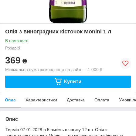
Олія з виноградних кісточок Monini 1 л
В наявності
Роздріб
369
₴
Мінімальна сума замовлення на сайті — 1 000 ₴
Купити
Опис
Характеристики
Доставка
Оплата
Умови п
Опис
Термін 07.01.2028 р Кількість в ящику 12 шт. Олія з
виноградних кісточок Monini — це високоякіснарафінована