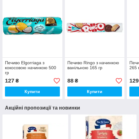
Печиво Elgorriaga з
Печиво Ringo з начинкою
Печи
кокосовою начинкою 500
ванільною 165 гр
265 
гр
127
88
129
₴
₴
Купити
Купити
Акційні пропозиції та новинки