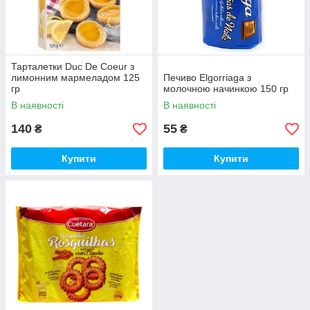
Тарталетки Duc De Coeur з
лимонним мармеладом 125
Печиво Elgorriaga з
гр
молочною начинкою 150 гр
В наявності
В наявності
140
55
₴
₴
Купити
Купити