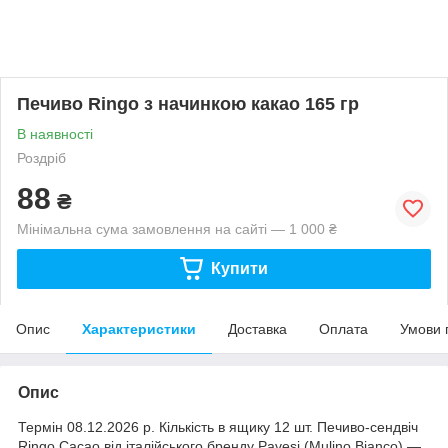
Печиво Ringo з начинкою какао 165 гр
В наявності
Роздріб
88
₴
Мінімальна сума замовлення на сайті — 1 000 ₴
Купити
Опис
Характеристики
Доставка
Оплата
Умови 
Опис
Термін 08.12.2026 р. Кількість в ящику 12 шт. Печиво-сендвіч
Ringo Cacao від італійського бренду Pavesi (Mulino Bianco) —