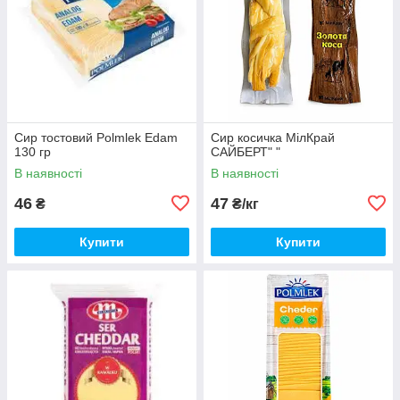
Сир тостовий Polmlek Edam
Сир косичка МілКрай
130 гр
САЙБЕРТ" "
В наявності
В наявності
46
47
₴
₴/кг
Купити
Купити