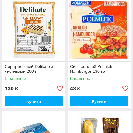
Сир грильовий Delikate з
Сир тостовий Polmlek
лисичками 200 г
Hamburger 130 гр
В наявності
В наявності
130
43
₴
₴
Купити
Купити