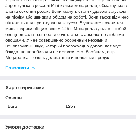
Jager кулька в россолі Міні-кульки моцарелли, обмакнутые в
злегка солоний розсіл. Вони можуть стати чудовою закускою
на пікніку або швидким обідом на роботі. Вони також відмінно
підходять для приготування закусок. В упаковке находятся
мини-шарики общим весом 125 г. Моцарелла делает любой
овощной салат сытнее, и сочетается с абсолютно любыми
овощами. У неё совершенно особенный нежный и
ненавязчивый вкус, который превосходно дополняет вкус
блюда, не перебивая и не искажая его. Вообщем, сыр
Моцарелла – очень деликатный и полезный продукт.
Приховати
Характеристики
Основні
Вага
125 г
Умови доставки