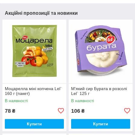
Акційні пропозиції та новинки
Моцарелла міні копчена Lel`
М'який сир Бурата в розсолі
160 г (пакет)
Lel` 125 г
В наявності
В наявності
78
106
₴
₴
Купити
Купити