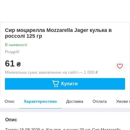
Сир моцарелла Mozzarella Jager кулька в
россолі 125 гр
В наявності
Роздріб
61
₴
Мінімальна сума замовлення на сайті — 1 000 ₴
Купити
Опис
Характеристики
Доставка
Оплата
Умови 
Опис
Термін 15.08.2026 р. Кількість в ящику 20 шт. Сир Mozzarella